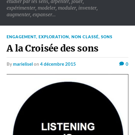
étudier par les sens, arpenter, jouer,
expérimenter, modeler, moduler, inventer,
augmenter, expanser…
ENGAGEMENT
,
EXPLORATION
,
NON CLASSÉ
,
SONS
A la Croisée des sons
by
marielisel
on
4 décembre 2015
0