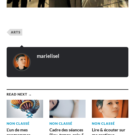
ARTS
marielisel
READ NEXT →
NON CLASSÉ
NON CLASSÉ
NON CLASSÉ
L’un de mes
Cadre des séances
Lire & écouter sur
programmes
(lieu, temps, prix &
ma pratique