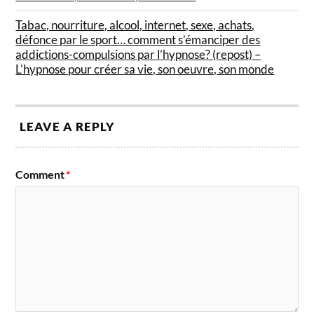
Tabac, nourriture, alcool, internet, sexe, achats,
défonce par le sport… comment s’émanciper des
addictions-compulsions par l’hypnose? (repost) –
L'hypnose pour créer sa vie, son oeuvre, son monde
LEAVE A REPLY
Comment
*