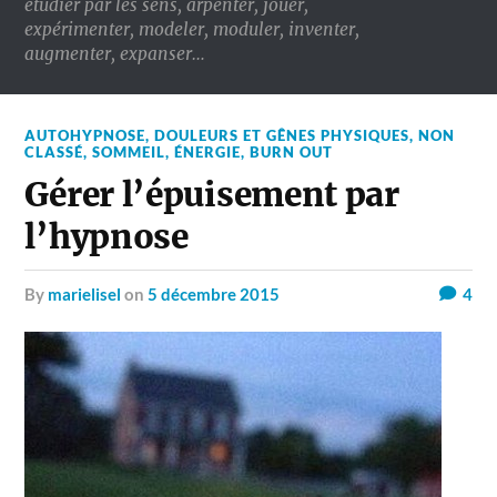
étudier par les sens, arpenter, jouer,
expérimenter, modeler, moduler, inventer,
augmenter, expanser…
AUTOHYPNOSE
,
DOULEURS ET GÊNES PHYSIQUES
,
NON
CLASSÉ
,
SOMMEIL, ÉNERGIE, BURN OUT
Gérer l’épuisement par
l’hypnose
by
marielisel
on
5 décembre 2015
4