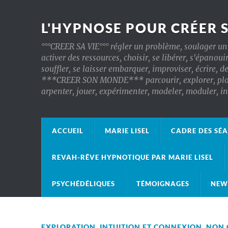
L'HYPNOSE POUR CRÉER 
°°°CREER SA VIE°°° régler un problème, soulager un 
activer des ressources, choisir, se libérer, s'épanoui
souffler, se laisser embarquer, improviser, écrire, d
***CREER SON MONDE*** parcourir, explorer, plonger
arpenter, jouer, expérimenter, modeler, moduler, 
ACCUEIL
MARIE LISEL
CADRE DES SÉ
REVAH-RÊVE HYPNOTIQUE PAR MARIE LISEL
PSYCHÉDÉLIQUES
TÉMOIGNAGES
NEW
EXPLORATION
,
INTUITION ET CONNEXION
,
NON 