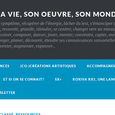
SA VIE, SON OEUVRE, SON MON
symptôme, récupérer de l'énergie, lâcher du lest, s'émanciper d
r, ressentir, grandir, stimuler, se centrer, changer vers un mieu
essiner, composer, danser, jouer, monter, construire, capter, oser
, planer, découvrir, étendre ses connaissances sensorielles, t
inventer, augmenter, expanser…
ANCES
(CO-)CRÉATIONS ARTISTIQUES
ACCOMPAGNEM
ET SI ON SE CONNAIT?
SX+
ROXIVA RX1, UNE LAM
SLETTER
CLASSÉ
,
RESSOURCES