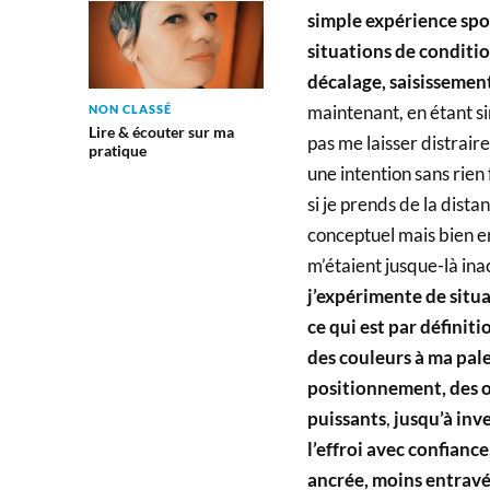
simple
expérience spo
situations de condit
décalage, saisissement
maintenant, en étant si
NON CLASSÉ
Lire & écouter sur ma
pas me laisser distrair
pratique
une intention sans rien
si je prends de la dist
conceptuel mais bien en
m’étaient jusque-là ina
j’expérimente de situa
ce qui est par définit
des couleurs à ma pale
positionnement, des ou
puissants
,
jusqu’à inv
l’effroi avec confiance
ancrée, moins entravée,