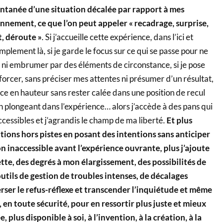
ntanée d’une situation décalée par rapport à mes
ionnement,
ce que l’on peut appeler « recadrage, surprise,
, déroute »
. Si j’accueille cette expérience, dans l’ici et
mplement là, si je garde le focus sur ce qui se passe pour ne
e ni embrumer par des éléments de circonstance, si je pose
 forcer, sans préciser mes attentes ni présumer d’un résultat,
ance en hauteur sans rester calée dans une position de recul
 plongeant dans l’expérience… alors j’accède à des pans qui
ccessibles et j’agrandis le champ de ma liberté.
Et plus
tions hors pistes en posant des intentions sans anticiper
ion inaccessible avant l’expérience ouvrante, plus j’ajoute
tte, des degrés à mon élargissement, des possibilités de
tils de gestion de troubles intenses, de décalages
erser le refus-réflexe et transcender l’inquiétude et même
, en toute sécurité, pour en ressortir plus juste et mieux
 plus disponible à soi, à l’invention, à la création, à la