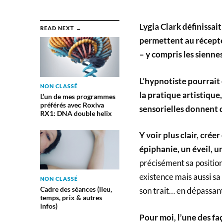
Lygia Clark définissai
READ NEXT →
permettent au récepte
– y compris les sienne
L’hypnotiste pourrait
NON CLASSÉ
la pratique artistique
L’un de mes programmes
préférés avec Roxiva
sensorielles donnent d
RX1: DNA double helix
Y voir plus clair, cré
épiphanie, un éveil, 
précisément sa position 
existence mais aussi sa
NON CLASSÉ
Cadre des séances (lieu,
son trait… en dépassant
temps, prix & autres
infos)
Pour moi, l’une des fa