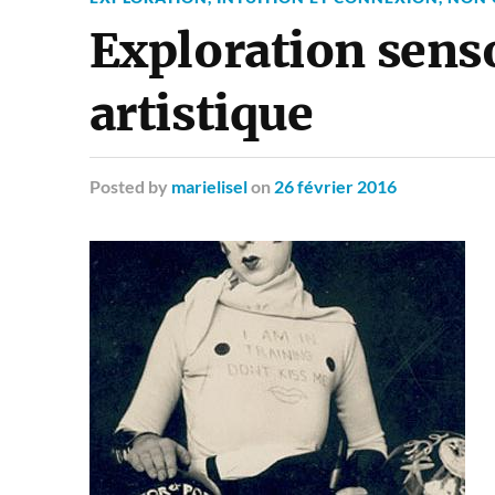
Exploration senso
artistique
Posted
by
marielisel
on
26 février 2016