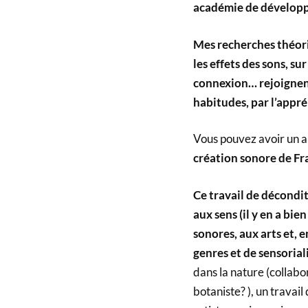
académie de dévelop
Mes recherches théoriq
les effets des sons, sur
connexion… rejoignent
habitudes, par l’appré
Vous pouvez avoir un ap
création sonore de Fra
Ce travail de décondit
aux sens (il y en a bi
sonores, aux arts et, 
genres et de sensorial
dans la nature (collabo
botaniste? ), un travail