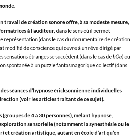
u mond
e.
n travail de
création sonore offre, à sa modeste mesure,
ormatrices à l’auditeur
, dans le sens où il permet
e représentation (dans le cas du documentaire de création
tat modifié de conscience qui ouvre à un rêve dirigé par
es sensations étranges se succèdent (dans le cas de
bOa
) ou
ion spontanée à un puzzle fantasmagorique collectif (dans
des séances d’hypnose éricksonnienne individuelles
ection (voir les articles traitant de ce sujet).
s (groupes de 4 à 30 personnes), mêlant hypnose,
 exploration sensorielle (notamment la synesthésie ou le
et création artistique, autant en école d’art qu’en