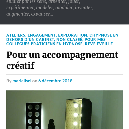
étudier par les sens, arpenter, jouer,
expérimenter, modeler, moduler, inventer,
augmenter, expanser…
ATELIERS
,
ENGAGEMENT
,
EXPLORATION
,
L'HYPNOSE EN
DEHORS D'UN CABINET
,
NON CLASSÉ
,
POUR MES
COLLÈGUES PRATICIENS EN HYPNOSE
,
RÊVE ÉVEILLÉ
Pour un accompagnement
créatif
by
marielisel
on
6 décembre 2018