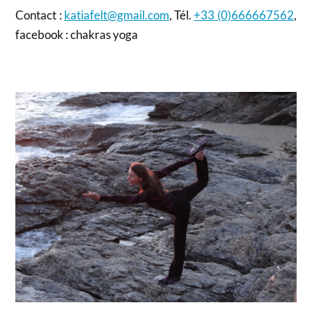
Contact :
katiafelt@gmail.com
, Tél.
+33 (0)666667562
,
facebook : chakras yoga