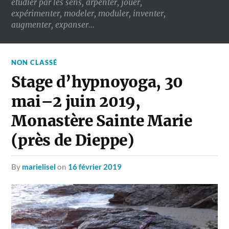
étudier par les sens, arpenter, jouer,
expérimenter, modeler, moduler, inventer,
augmenter, expanser…
NON CLASSÉ
Stage d’hypnoyoga, 30
mai–2 juin 2019,
Monastère Sainte Marie
(près de Dieppe)
by
marielisel
on
16 février 2019