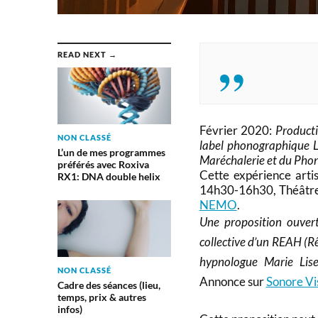
READ NEXT →
Février 2020:
Producti
NON CLASSÉ
label phonographique L
L’un de mes programmes
Maréchalerie et du Pho
préférés avec Roxiva
Cette expérience arti
RX1: DNA double helix
14h30-16h30, Théâtre 
NEMO
.
Une proposition ouvert
collective d’un REAH (Rê
hypnologue Marie Lise
NON CLASSÉ
Annonce sur
Sonore Vi
Cadre des séances (lieu,
temps, prix & autres
infos)