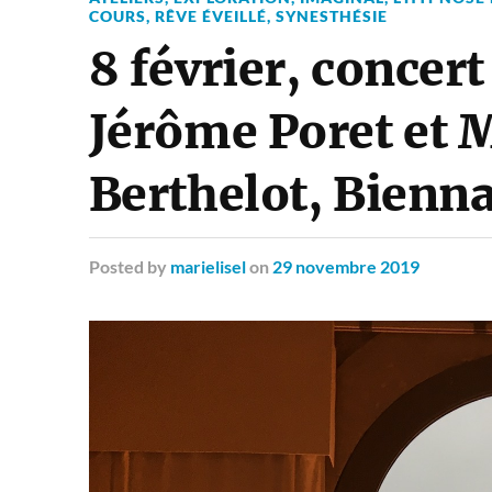
COURS
,
RÊVE ÉVEILLÉ
,
SYNESTHÉSIE
8 février, concer
Jérôme Poret et M
Berthelot, Bienn
Posted
by
marielisel
on
29 novembre 2019