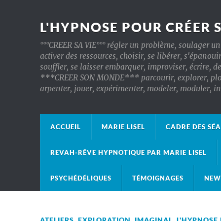
L'HYPNOSE POUR CRÉER 
°°°CREER SA VIE°°° régler un problème, soulager un 
activer des ressources, choisir, se libérer, s'épanoui
souffler, se laisser embarquer, improviser, écrire, d
***CREER SON MONDE*** parcourir, explorer, plonger
arpenter, jouer, expérimenter, modeler, moduler, 
ACCUEIL
MARIE LISEL
CADRE DES SÉ
REVAH-RÊVE HYPNOTIQUE PAR MARIE LISEL
PSYCHÉDÉLIQUES
TÉMOIGNAGES
NEW
ATELIERS
,
EXPLORATION
,
IMAGINAL
,
L'HYPNOSE 