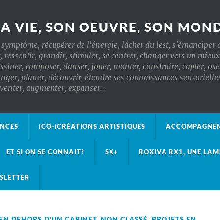
SA VIE, SON OEUVRE, SON MON
symptôme, récupérer de l'énergie, lâcher du lest, s'émanciper d
r, ressentir, grandir, stimuler, se centrer, changer vers un mieu
essiner, composer, danser, jouer, monter, construire, capter, oser
, planer, découvrir, étendre ses connaissances sensorielles, t
inventer, augmenter, expanser…
ANCES
(CO-)CRÉATIONS ARTISTIQUES
ACCOMPAGNEM
ET SI ON SE CONNAIT?
SX+
ROXIVA RX1, UNE LAM
SLETTER
EN DEHORS D'UN CABINET
,
NON CLASSÉ
,
PROJETS EN