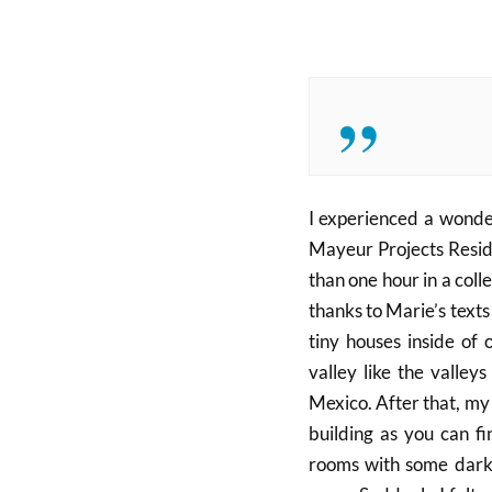
I experienced a wonde
Mayeur Projects Resid
than one hour in a coll
thanks to Marie’s text
tiny houses inside of
valley like the valle
Mexico. After that, my
building as you can f
rooms with some dark 