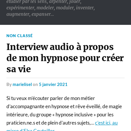
étudier par les sens, arpenter, jouer,
expérimenter, modeler, moduler, inventer,
augmenter, expanser…
NON CLASSÉ
Interview audio à propos
de mon hypnose pour créer
sa vie
by
marielisel
on
5 janvier 2021
Si tu veux m’écouter parler de mon métier
d’accompagnante en hypnose et rêve éveillé, de magie
intérieure, du groupe « hypnose inclusive » pour les
praticien.ne.s et de plein d’autres sujets,…
c’est ici, au
micro d’Elsa Couteiller
.