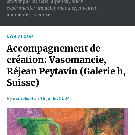
étudier par les sens, arpenter, jouer,
expérimenter, modeler, moduler, inventer,
augmenter, expanser…
NON CLASSÉ
Accompagnement de
création: Vasomancie,
Réjean Peytavin (Galerie h,
Suisse)
by
marielisel
on
15 juillet 2024