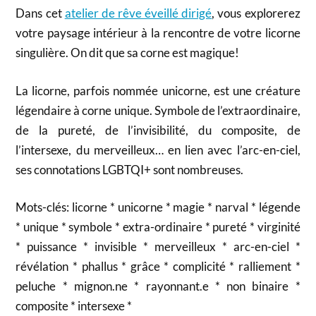
Dans cet
atelier de rêve éveillé dirigé
, vous explorerez
votre paysage intérieur à la rencontre de votre licorne
singulière. On dit que sa corne est magique!
La licorne, parfois nommée unicorne, est une créature
légendaire à corne unique. Symbole de l’extraordinaire,
de la pureté, de l’invisibilité, du composite, de
l’intersexe, du merveilleux… en lien avec l’arc-en-ciel,
ses connotations LGBTQI+ sont nombreuses.
Mots-clés: licorne * unicorne * magie * narval * légende
* unique * symbole * extra-ordinaire * pureté * virginité
* puissance * invisible * merveilleux * arc-en-ciel *
révélation * phallus * grâce * complicité * ralliement *
peluche * mignon.ne * rayonnant.e * non binaire *
composite * intersexe *