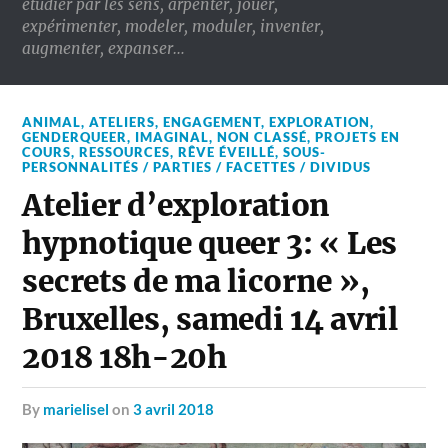
étudier par les sens, arpenter, jouer,
expérimenter, modeler, moduler, inventer,
augmenter, expanser…
ANIMAL
,
ATELIERS
,
ENGAGEMENT
,
EXPLORATION
,
GENDERQUEER
,
IMAGINAL
,
NON CLASSÉ
,
PROJETS EN
COURS
,
RESSOURCES
,
RÊVE ÉVEILLÉ
,
SOUS-
PERSONNALITÉS / PARTIES / FACETTES / DIVIDUS
Atelier d’exploration
hypnotique queer 3: « Les
secrets de ma licorne »,
Bruxelles, samedi 14 avril
2018 18h-20h
by
marielisel
on
3 avril 2018