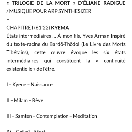
« TRILOGIE DE LA MORT » D’
É
LIANE RADIGUE
/ MUSIQUE POUR ARP SYNTHESIZER
–
CHAPITRE I (61’22)
KYEMA
États intermédiaires … À mon fils, Yves Arman Inspiré
du texte-racine du Bardö-Thödol (Le Livre des Morts
Tibétains), cette œuvre évoque les six états
intermédiaires qui constituent la « continuité
existentielle » de l’être.
I – Kyene – Naissance
II – Milam – Rêve
III – Samten – Contemplation – Méditation
IV – Chikaï – Mort