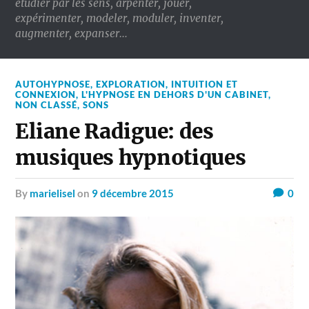
étudier par les sens, arpenter, jouer,
expérimenter, modeler, moduler, inventer,
augmenter, expanser…
AUTOHYPNOSE
,
EXPLORATION
,
INTUITION ET
CONNEXION
,
L'HYPNOSE EN DEHORS D'UN CABINET
,
NON CLASSÉ
,
SONS
Eliane Radigue: des
musiques hypnotiques
by
marielisel
on
9 décembre 2015
0