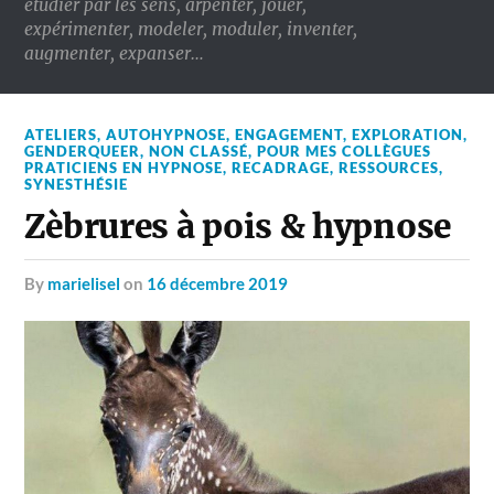
étudier par les sens, arpenter, jouer,
expérimenter, modeler, moduler, inventer,
augmenter, expanser…
ATELIERS
,
AUTOHYPNOSE
,
ENGAGEMENT
,
EXPLORATION
,
GENDERQUEER
,
NON CLASSÉ
,
POUR MES COLLÈGUES
PRATICIENS EN HYPNOSE
,
RECADRAGE
,
RESSOURCES
,
SYNESTHÉSIE
Zèbrures à pois & hypnose
by
marielisel
on
16 décembre 2019