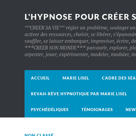
L'HYPNOSE POUR CRÉER 
°°°CREER SA VIE°°° régler un problème, soulager un 
activer des ressources, choisir, se libérer, s'épanoui
souffler, se laisser embarquer, improviser, écrire, d
***CREER SON MONDE*** parcourir, explorer, plonger
arpenter, jouer, expérimenter, modeler, moduler, 
ACCUEIL
MARIE LISEL
CADRE DES SÉ
REVAH-RÊVE HYPNOTIQUE PAR MARIE LISEL
PSYCHÉDÉLIQUES
TÉMOIGNAGES
NEW
NON CLASSÉ