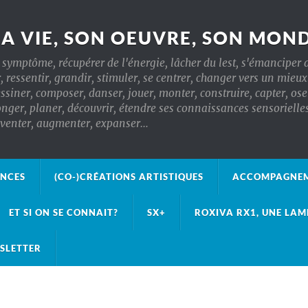
SA VIE, SON OEUVRE, SON MON
symptôme, récupérer de l'énergie, lâcher du lest, s'émanciper d
r, ressentir, grandir, stimuler, se centrer, changer vers un mieu
essiner, composer, danser, jouer, monter, construire, capter, oser
, planer, découvrir, étendre ses connaissances sensorielles, t
inventer, augmenter, expanser…
ANCES
(CO-)CRÉATIONS ARTISTIQUES
ACCOMPAGNEM
ET SI ON SE CONNAIT?
SX+
ROXIVA RX1, UNE LAM
SLETTER