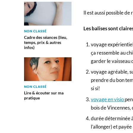
Il est aussi possible de 
Les balises sont claire
NON CLASSÉ
Cadre des séances (lieu,
temps, prix & autres
voyage expérientiel
infos)
ça ressemble au chi
garder le vaisseau d
voyage agréable, su
prendre du bon temp
NON CLASSÉ
si si!
Lire & écouter sur ma
pratique
voyage en visio
pen
bois de Vincennes, 
durée déterminée à
l’allonger) et payée