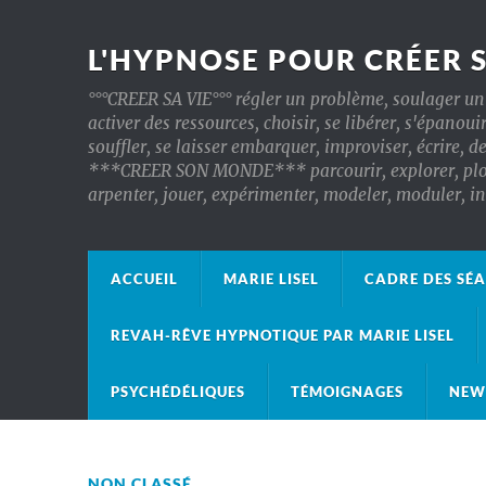
L'HYPNOSE POUR CRÉER 
°°°CREER SA VIE°°° régler un problème, soulager un 
activer des ressources, choisir, se libérer, s'épanoui
souffler, se laisser embarquer, improviser, écrire, d
***CREER SON MONDE*** parcourir, explorer, plonger
arpenter, jouer, expérimenter, modeler, moduler, 
ACCUEIL
MARIE LISEL
CADRE DES SÉ
REVAH-RÊVE HYPNOTIQUE PAR MARIE LISEL
PSYCHÉDÉLIQUES
TÉMOIGNAGES
NEW
NON CLASSÉ