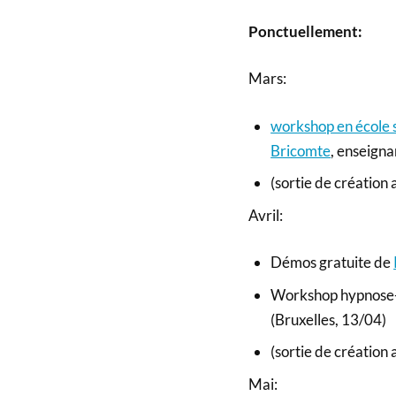
Ponctuellement:
Mars:
workshop en école s
Bricomte
, enseigna
(sortie de créatio
Avril:
Démos gratuite de
Workshop hypnose-
(Bruxelles, 13/04)
(sortie de créatio
Mai: