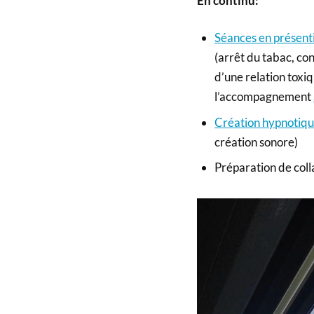
En continu:
Séances en présent
(arrêt du tabac, con
d’une relation toxi
l’accompagnement
Création hypnotiq
création sonore)
Préparation de coll