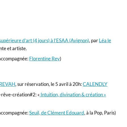
upérieure d’art (4 jours) à l’ESAA (Avignon)
, par
Léa le
nte et artiste.
n accompagnée:
Florentine Rey
)
REVAH
, sur réservation, le 5 avril à 20h:
CALENDLY
rêve-création#2: «
Intuition, divination & création »
n accompagnée:
Seuil, de Clément Edouard
, à la Pop, Paris)