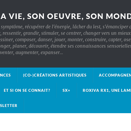
SA VIE, SON OEUVRE, SON MON
symptôme, récupérer de l'énergie, lâcher du lest, s'émanciper d
r, ressentir, grandir, stimuler, se centrer, changer vers un mieu
essiner, composer, danser, jouer, monter, construire, capter, oser
, planer, découvrir, étendre ses connaissances sensorielles, t
inventer, augmenter, expanser…
ANCES
(CO-)CRÉATIONS ARTISTIQUES
ACCOMPAGNEM
ET SI ON SE CONNAIT?
SX+
ROXIVA RX1, UNE LAM
SLETTER