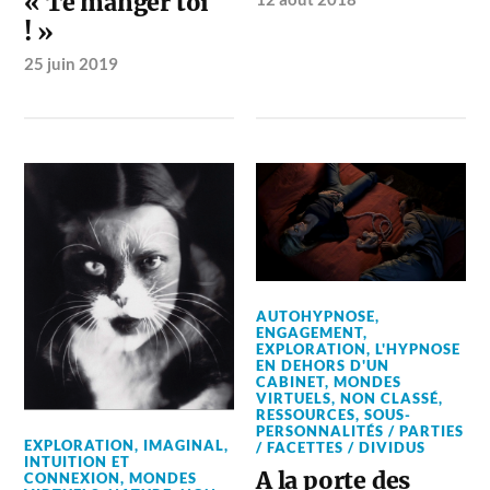
« Te manger toi
! »
25 juin 2019
AUTOHYPNOSE
,
ENGAGEMENT
,
EXPLORATION
,
L'HYPNOSE
EN DEHORS D'UN
CABINET
,
MONDES
VIRTUELS
,
NON CLASSÉ
,
RESSOURCES
,
SOUS-
PERSONNALITÉS / PARTIES
EXPLORATION
,
IMAGINAL
,
/ FACETTES / DIVIDUS
INTUITION ET
A la porte des
CONNEXION
,
MONDES