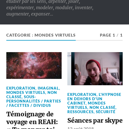
étudier par les sens, arpenter, jouer,
expérimenter, modeler, moduler, inventer,
augmenter, expanser…
CATÉGORIE :
MONDES VIRTUELS
PAGE 1
/
1
EXPLORATION
,
IMAGINAL
,
MONDES VIRTUELS
,
NON
EXPLORATION
,
L'HYPNOSE
CLASSÉ
,
SOUS-
EN DEHORS D'UN
PERSONNALITÉS / PARTIES
CABINET
,
MONDES
/ FACETTES / DIVIDUS
VIRTUELS
,
NON CLASSÉ
,
RESSOURCES
,
SÉCURITÉ
Témoignage de
Séances par skype
voyage en REAH:
12 août 2018