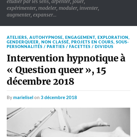
étudier par les sens, arpenter, jouer,
expérimenter, modeler, moduler, inventer,
augmenter, expanser…
ATELIERS
,
AUTOHYPNOSE
,
ENGAGEMENT
,
EXPLORATION
,
GENDERQUEER
,
NON CLASSÉ
,
PROJETS EN COURS
,
SOUS-
PERSONNALITÉS / PARTIES / FACETTES / DIVIDUS
Intervention hypnotique à
« Question queer », 15
décembre 2018
by
marielisel
on
3 décembre 2018