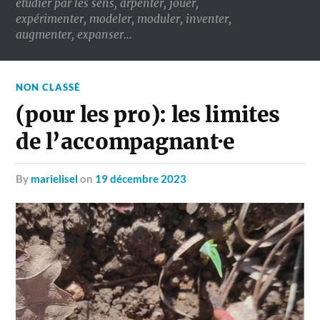
étudier par les sens, arpenter, jouer,
expérimenter, modeler, moduler, inventer,
augmenter, expanser…
NON CLASSÉ
(pour les pro): les limites
de l’accompagnant·e
by
marielisel
on
19 décembre 2023