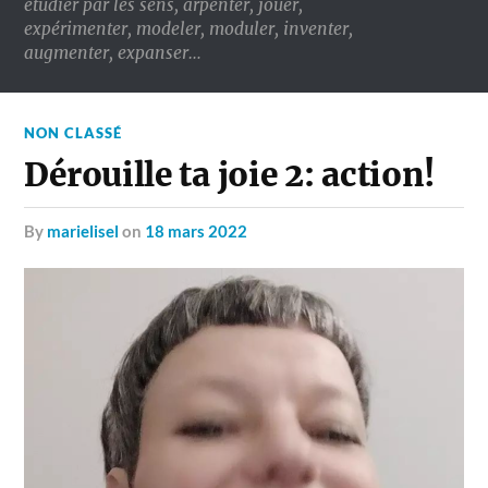
étudier par les sens, arpenter, jouer,
expérimenter, modeler, moduler, inventer,
augmenter, expanser…
NON CLASSÉ
Dérouille ta joie 2: action!
by
marielisel
on
18 mars 2022