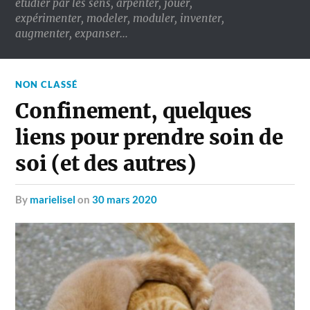
étudier par les sens, arpenter, jouer,
expérimenter, modeler, moduler, inventer,
augmenter, expanser…
NON CLASSÉ
Confinement, quelques
liens pour prendre soin de
soi (et des autres)
by
marielisel
on
30 mars 2020