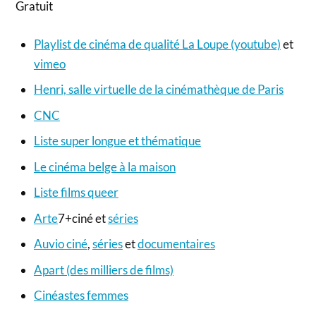
Gratuit
Playlist de cinéma de qualité La Loupe (youtube)
et
vimeo
Henri, salle virtuelle de la cinémathèque de Paris
CNC
Liste super longue et thématique
Le cinéma belge à la maison
Liste films queer
Arte
7+ciné et
séries
Auvio ciné
,
séries
et
documentaires
Apart (des milliers de films)
Cinéastes femmes